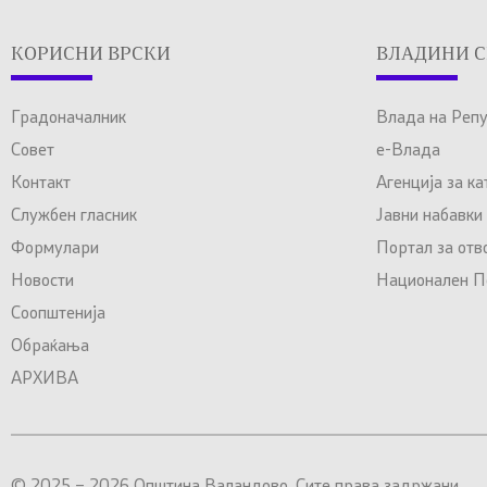
КОРИСНИ ВРСКИ
ВЛАДИНИ С
Градоначалник
Влада на Реп
Совет
е-Влада
Контакт
Агенција за к
Службен гласник
Јавни набавки
Формулари
Портал за отв
Новости
Национален По
Соопштенија
Обраќања
АРХИВА
© 2025 – 2026 Општина Валандово. Сите права задржани.