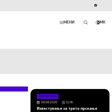
МЕНИ
MK
СООПШТЕНИЈА
06.08.2026
11:56
Известување за трето прскање