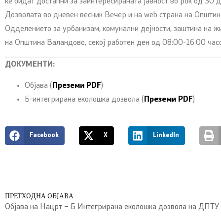
ќе бидат достапни за заинтересираната јавност во рок од 30 
Дозволата во дневен весник Вечер и на web страна на Општи
Одделението за урбанизам, комунални дејности, заштина на ж
на Општина Валандово, секој работен ден од 08:00-16:00 часо
ДОКУМЕНТИ:
Објава (
Преземи PDF
)
Б-интегрирана еколошка дозвола (
Преземи PDF
)
Facebook
X
LinkedIn
ПРЕТХОДНА ОБЈАВА