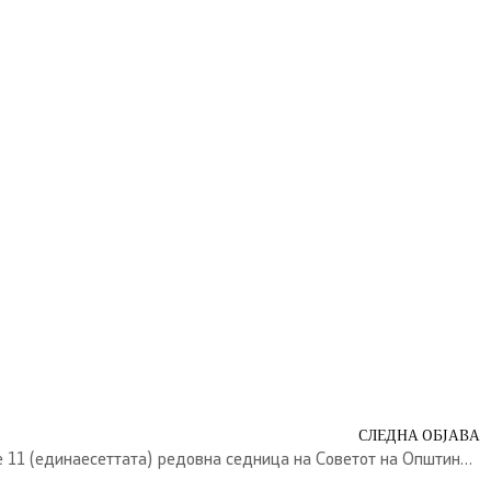
СЛЕДНА ОБЈАВА
ИЗВЕСТУВАЊЕ: Закажана е 11 (единаесеттата) редовна седница на Советот на Општина Валандово