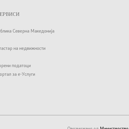
ЕРВИСИ
ублика Северна Македонија
атастар на недвижности
орени податоци
ртал за е-Услуги
Овозможено од
Министерство