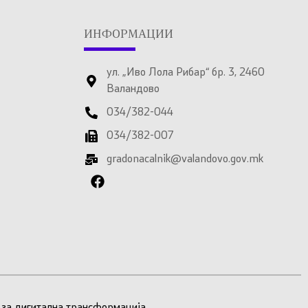
ИНФОРМАЦИИ
ул. „Иво Лола Рибар“ бр. 3, 2460
Валандово
034/382-044
034/382-007
gradonacalnik@valandovo.gov.mk
 за дигитална трансформација
.