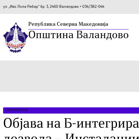
ул. „Иво Лола Рибар“ бр. 3, 2460 Валандово • 034/382-044
Република Северна Македонија
Општина Валандово
СООПШТЕНИЈА
Објава на Б-интегрир