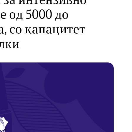
 за интензивно
е од 5000 до
, со капацитет
илки