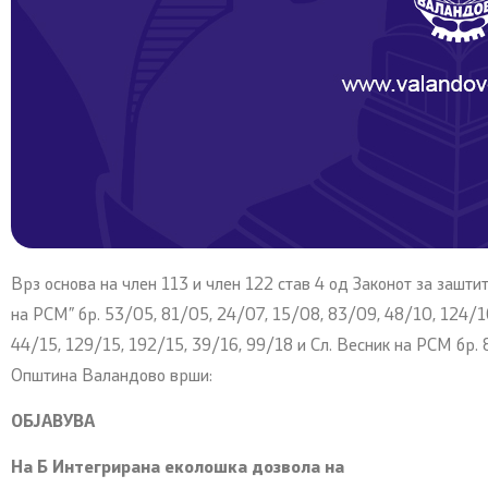
Врз основа на член 113 и член 122 став 4 од Законот за зашти
на РСМ” бр. 53/05, 81/05, 24/07, 15/08, 83/09, 48/10, 124/10
44/15, 129/15, 192/15, 39/16, 99/18 и Сл. Весник на РСМ бр.
Општина Валандово врши:
ОБЈАВУВA
На Б Интегрирана еколошка дозвола на