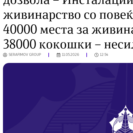
дозвола – Инсталации
живинарство со повеќ
40000 места за живина
38000 кокошки – нес
SERAFIMOV GROUP
11.05.2026
12:54