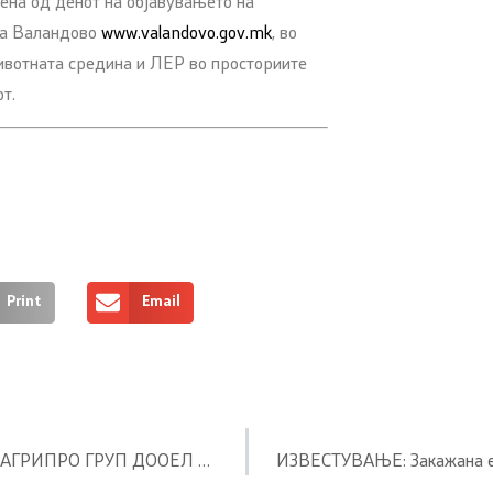
дена од денот на објавувањето на
на Валандово
www.valandovo.gov.mk
, во
ивотната средина и ЛЕР во просториите
т.
Print
Email
Објава на Нацрт – Б Интегрирана еколошка дозвола на ДПТУ АГРИПРО ГРУП ДООЕЛ Скопје