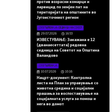
против возрасни комарци и
ларвицид по земјен пат на
територијата на општините во
Југоисточниот регион
СООПШТЕНИЈА
•
СЕДНИЦИ НА СОВЕТ
29.07.2026
16:53
ИЗВЕСТУВАЊЕ: Закажана е 12
(дванаесеттата) редовна
седница на Советот на Општина
Валандово
СООПШТЕНИЈА
10.07.2026
10:16
Нацрт-документ: Контролна
листа на План за управување со
животна средина и социјални
прашања за воспоставување на
социјалната услуга за помош и
нега во домот