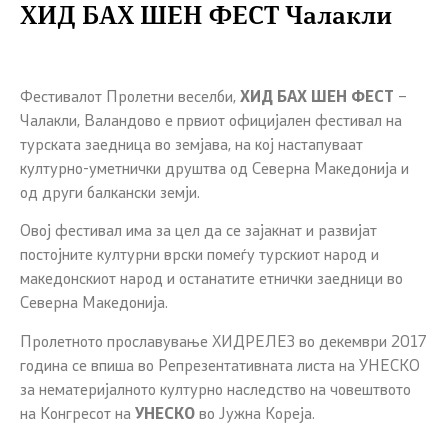
ХИД БАХ ШЕН ФЕСТ Чалакли
Фестивалот Пролетни веселби,
ХИД БАХ ШЕН ФЕСТ
–
Чалакли, Валандово е првиот официјален фестивал на
турската заедница во земјава, на кој настапуваат
културно-уметнички друштва од Северна Македонија и
од други балкански земји.
Овој фестивал има за цел да се зајакнат и развијат
постојните културни врски помеѓу турскиот народ и
македонскиот народ и останатите етнички заедници во
Северна Македонија.
Пролетното прославување ХИДРЕЛЕЗ во декември 2017
година се впиша во Репрезентативната листа на УНЕСКО
за нематеријалното културно наследство на човештвото
на Конгресот на
УНЕСКО
во Јужна Кореја.