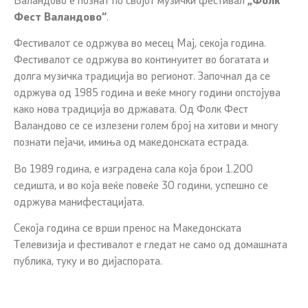
Валандово е познат по својот музички фестивал
„Фолк
Фест Валандово“
.
Фестивалот се одржува во месец Мај, секоја година.
Фестивалот се одржува во континуитет во богатата и
долга музичка традиција во регионот. Започнал да се
одржува од 1985 година и веќе многу години опстојува
како нова традиција во државата. Од Фолк Фест
Валандово се се излезени голем број на хитови и многу
познати пејачи, имиња од македонската естрада.
Во 1989 година, е изградена сала која брои 1.200
седишта, и во која веќе повеќе 30 години, успешно се
одржува манифестацијата.
Секоја година се врши пренос на Македонската
Телевизија и фестивалот е гледат не само од домашната
публика, туку и во дијаспората.