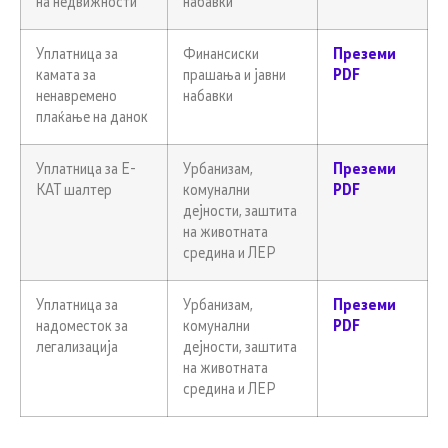
на недвижности
набавки
Уплатница за
Финансиски
Преземи
камата за
прашања и јавни
PDF
ненавремено
набавки
плаќање на данок
Уплатница за Е-
Урбанизам,
Преземи
КАТ шалтер
комунални
PDF
дејности, заштита
на животната
средина и ЛЕР
Уплатница за
Урбанизам,
Преземи
надоместок за
комунални
PDF
легализација
дејности, заштита
на животната
средина и ЛЕР