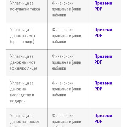
Уплатница за
Финансиски
Преземи
комунална такса
прашања и јавни
PDF
набавки
Уплатница за
Финансиски
Преземи
данок на имот
прашања и јавни
PDF
(правно лице)
набавки
Уплатница за
Финансиски
Преземи
данок на имот
прашања и јавни
PDF
(физичко лице)
набавки
Уплатница за
Финансиски
Преземи
данок на
прашања и јавни
PDF
наследство и
набавки
подарок
Уплатница за
Финансиски
Преземи
данок на промет
прашања и јавни
PDF