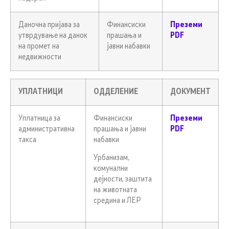
Даночна пријава за
Финансиски
Преземи
утврдување на данок
прашања и
PDF
на промет на
јавни набавки
недвижности
УПЛАТНИЦИ
ОДДЕЛЕНИЕ
ДОКУМЕНТ
Уплатница за
Финансиски
Преземи
административна
прашања и јавни
PDF
такса
набавки
Урбанизам,
комунални
дејности, заштита
на животната
средина и ЛЕР