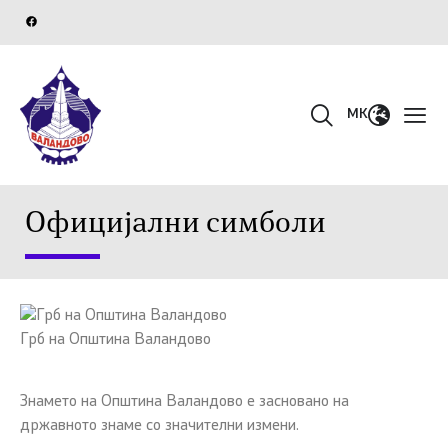
MK
Официјални симболи
Грб на Општина Валандово
Знамето на Општина Валандово е засновано на
државното знаме со значителни измени.