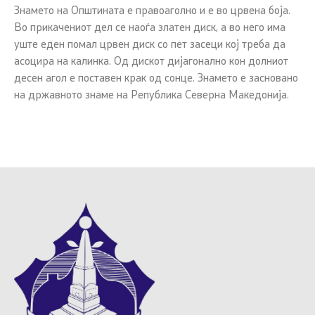
Знамето на Општината е правоаголно и е во црвена боја.
Во прикачениот дел се наоѓа златен диск, а во него има
уште еден помал црвен диск со пет засеци кој треба да
асоцира на калинка. Од дискот дијагонално кон долниот
десен агол е поставен крак од сонце. Знамето е засновано
на државното знаме на Република Северна Македонија.