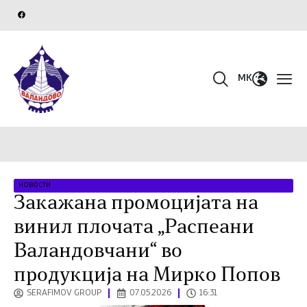
MK
НОВОСТИ
Закажана промоцијата на
винил плочата „Распеани
Валандовчани“ во
продукција на Мирко Попов
SERAFIMOV GROUP
07.05.2026
16:31