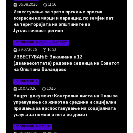
06.08.2026
11:56
Известување за трето прскање против
возрасни комарци и ларвицид по земјен пат
на територијата на општините во
Југоисточниот регион
СООПШТЕНИЈА
•
СЕДНИЦИ НА СОВЕТ
29.07.2026
16:53
ИЗВЕСТУВАЊЕ: Закажана е 12
(дванаесеттата) редовна седница на Советот
на Општина Валандово
СООПШТЕНИЈА
10.07.2026
10:16
Нацрт-документ: Контролна листа на План за
управување со животна средина и социјални
прашања за воспоставување на социјалната
услуга за помош и нега во домот
СООПШТЕНИЈА
•
ОГЛАСИ