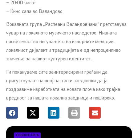
– 20:00 часот
– Кино сала во Валандово.
Вокалната група „Распеани Валандовчани“ претставува
чувар на локалното музичкото наследство. Нивната
посветеност во негувањето на изворните мелодии,
локалниот дијалект и традицијата е од непроценливо
значење за нашиот културен идентитет.
Ги покануваме сите заинтерисирани граѓани да
присуствуваат на овој настан и заеднички да ја
поздравиме изработката на новата плоча како трајна
вредност за нашата локална заедница и пошироко.
СООПШТЕНИЈА