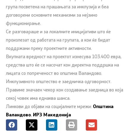
група посветена на прашањата за инклузија и беа
договорени основните механизми за нејзино
функционирање.
Се разговараше и за локалните иницијативи што ќе
произлезат од работата на групата, а кои ќе бидат
поддржани преку проектните активности.
Вкупната вредност на проектот изнесува 103.400 евра,
средства што ќе се насочат кон директна поддршка на
лицата со попреченост во општина Валандово.
Инклузивното општество е заедничка одговорност.
Правиме значаен чекор кон создавање заедница во која
секој човек има еднаква шанса.
Линкови до објави на социјалните мрежи:
Општина
Валандово
,
ИРЗ Македонија