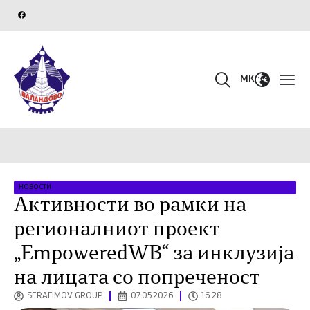
MK
НОВОСТИ
Активности во рамки на
регионалниот проект
„EmpoweredWB“ за инклузија
на лицата со попреченост
SERAFIMOV GROUP
07.05.2026
16:28