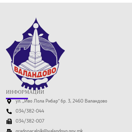
ИНФОРМАЦИИ
ул. „Иво Лола Рибар“ бр. 3, 2460 Валандово
034/382-044
034/382-007
gradonacalnik@valandovo.gov.mk