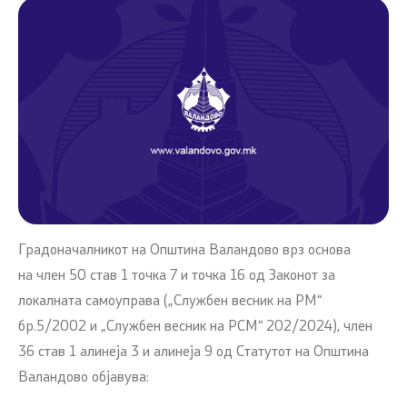
Градоначалникот на Општина Валандово врз основа
на член 50 став 1 точка 7 и точка 16 од Законот за
локалната самоуправа („Службен весник на РМ“
бр.5/2002 и „Службен весник на РСМ“ 202/2024), член
36 став 1 алинеја 3 и алинеја 9 од Статутот на Општина
Валандово објавува: