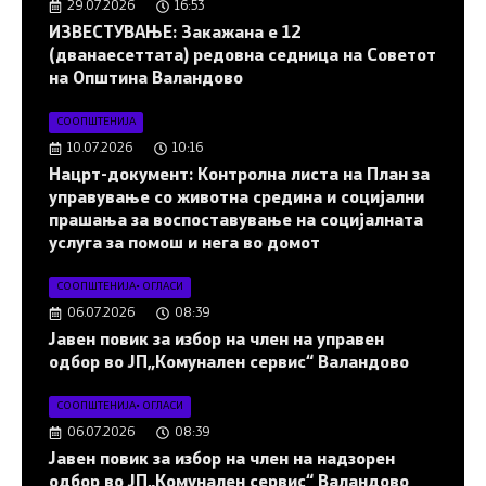
29.07.2026
16:53
ИЗВЕСТУВАЊЕ: Закажана е 12
(дванаесеттата) редовна седница на Советот
на Општина Валандово
СООПШТЕНИЈА
10.07.2026
10:16
Нацрт-документ: Контролна листа на План за
управување со животна средина и социјални
прашања за воспоставување на социјалната
услуга за помош и нега во домот
СООПШТЕНИЈА
•
ОГЛАСИ
06.07.2026
08:39
Јавен повик за избор на член на управен
одбор во ЈП„Комунален сервис“ Валандово
СООПШТЕНИЈА
•
ОГЛАСИ
06.07.2026
08:39
Јавен повик за избор на член на надзорен
одбор во ЈП„Комунален сервис“ Валандово