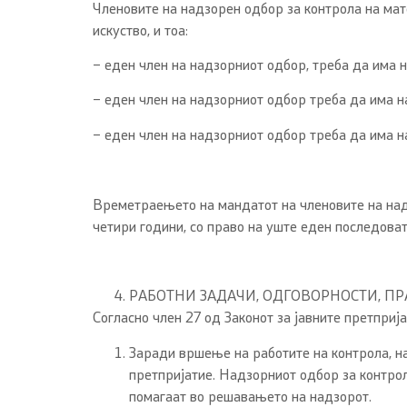
Членовите на надзорен одбор за контрола на ма
искуство, и тоа:
– еден член на надзорниот одбор, треба да има н
– еден член на надзорниот одбор треба да има н
– еден член на надзорниот одбор треба да има на
Времетраењето на мандатот на членовите на над
четири години, со право на уште еден последова
РАБОТНИ ЗАДАЧИ, ОДГОВОРНОСТИ, П
Согласно член 27 од Законот за јавните претприј
Заради вршење на работите на контрола, на
претпријатие. Надзорниот одбор за контрол
помагаат во решавањето на надзорот.