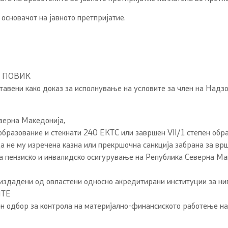
основачот на јавното претпријатие.
Т ПОВИК
тавени како доказ за исполнување на условите за член на Надз
верна Македонија,
образование и стекнати 240 ЕКТС или завршен VIl/1 степен обр
 не му изречена казна или прекршочна санкција забрана за врш
 пензиско и инвалидско осигурување на Република Северна Ма
 издадени од овластени односно акредитирани институции за ни
ИТЕ
рен одбор за контрола на материјално-финансиското работење н