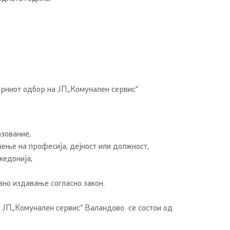
орниот одбор на ЈП„Комунален сервис“
азование,
ење на професија, дејност или должност,
кедонија,
вно издавање согласно закон.
а ЈП„Комунален сервис“ Валандово се состои од