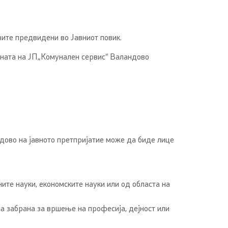
вите предвидени во Јавниот повик.
ната на ЈП„Комунален сервис“ Валандово
дово на јавното претпријатие може да биде лице
ите науки, економските науки или од областа на
а забрана за вршење на професија, дејност или