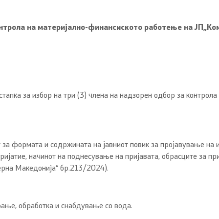
онтрола на материјално-финансиското работење на Ј
П
„
Ко
тапка за избор на три (3) члена на надзорен одбор за контрол
 за формата и содржината на јавниот повик за пројавување на 
ријатие, начинот на поднесување на пријавата, обрасците за пр
ерна Македонија“ бр.213/2024).
рање, обработка и снабдување со вода.