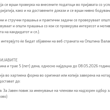
ја се врши проверка на внесените податоци во пријавата со усл
пријатија, како и на доставените докази и се врши нивно бодувањ
иони и стручни прашања и практични задачи се проверуваат општ
авуваат и општи прашања со кои се проверува интересот и моти
а на кандидатот и сл.).
интервјуто ќе бидат објавени на веб страната на Општина Вала
РИЈАВИТЕ
ина и трае 5 (пет) дена, односно наjдоцна до 08.05.2026 година
а во хартиена форма во оригинал или копија заверена на нотар
достават до:
а: За Јавен повик за именување на членови на надзорен одбор 
ово)