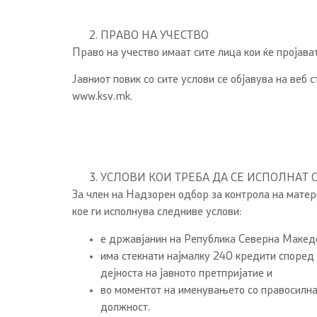
ПРАВО НА УЧЕСТВО
Право на учество имаат сите лица кои ќе пројава
Јавниот повик со сите услови се објавува на ве
www.ksv.mk.
УСЛОВИ КОИ ТРЕБА ДА СЕ ИСПОЛНАТ 
За член на Надзорен одбор за контрола на мате
кое ги исполнува следниве услови:
е државјанин на Република Северна Макед
има стекнати најмалку 240 кредити според 
дејноста на јавното претпријатие и
во моментот на именувањето со правосилна 
должност.