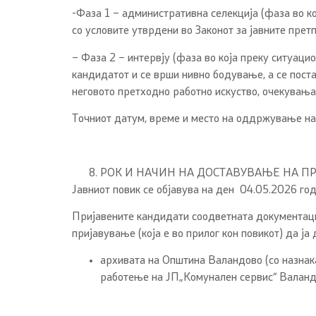
-Фаза 1 – административна селекција (фаза во ко
со условите утврдени во Законот за јавните прет
– Фаза 2 – интервју (фаза во која преку ситуац
кандидатот и се врши нивно бодување, а се пост
неговото претходно работно искуство, очекувањат
Точниот датум, време и место на оддржување на 
РОК И НАЧИН НА ДОСТАВУВАЊЕ НА П
Јавниот повик се објавува на ден 04.05.2026 год
Пријавените кандидати соодветната документациј
пријавување (која е во прилог кон повикот) да ја 
архивата на Општина Валандово (со назнак
работење на ЈП„Комунален сервис“ Валанд