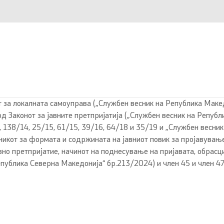
от за локалната самоуправа („Службен весник на Република Маке
д Законот за јавните претпријатија („Службен весник на Републ
, 138/14, 25/15, 61/15, 39/16, 64/18 и 35/19 и „Службен весни
никот за формата и содржината на јавниот повик за пројавувањ
вно претпријатие, начинот на поднесување на пријавата, обрас
епублика Северна Македонија“ бр.213/2024) и член 45 и член 47