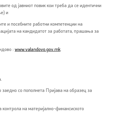
овите од јавниот повик кои треба да се идентични
е) и
ите и посебните работни компетенции на
вацијата на кандидатот за работата, прашања за
ндово :
www.valandovo.gov.mk
.
.
 заедно со пополнета Пријава на образец за
за контрола на материјално-финансиското