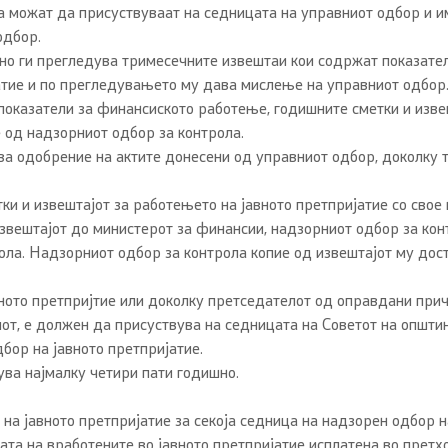
 можат да присуствуваат на седницата на управниот одбор и им
одбор.
о ги прегледува тримесечните извештаи кои содржат показате
јатие и по прегледувањето му дава мислење на управниот одбор
оказатели за финансиското работење, годишните сметки и извеш
 од надзорниот одбор за контрола.
 одобрение на актите донесени од управниот одбор, доколку то
ки и извештајот за работењето на јавното претпријатие со свое
звештајот до министерот за финансии, надзорниот одбор за контр
ола. Надзорниот одбор за контрола копие од извештајот му дос
ното претпријтие или доколку претседателот од оправдани прич
т, е должен да присуствува на седницата на Советот на општина
бор на јавното претпријатие.
ва најмалку четири пати годишно.
на јавното претпријатие за секоја седница на надзорен одбор н
ата на вработените во јавното претпријатие исплатена во претх