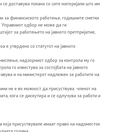
 се доставува покана со сите материјали што им
ли за финансиското работење, годишните сметки
. Управниот одбор не може да ги
тајот за работењето на јавното претпријатие,
а е утврдено со статутот на јавното
 мислење, надзорниот одбор за контрола му го
ола го известува за состојбата на јавното
тавува и на министерот надлежен за работите на
ини не е во можност да присуствува членот на
та, кога се дискутира и се одлучува за работи и
а која присуствувале имаат право на надоместок
одната година.