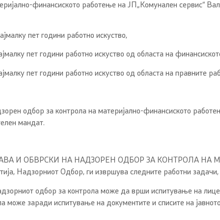
теријално-финансиското работење на ЈП„Комунален сервис“ Вал
ајмалку пет години работно искуство,
ајмалку пет години работно искуство од областа на финансиско
јмалку пет години работно искуство од областа на правните раб
зорен одбор за контрола на материјално-финансиското работе
телен мандат.
РАВА И ОБВРСКИ НА НАДЗОРЕН ОДБОР ЗА КОНТРОЛА Н
атија, Надзорниот Одбор, ги извршува следните работни задачи, 
дзорниот одбор за контрола може да врши испитување на лице м
а може заради испитување на документите и списите на јавното