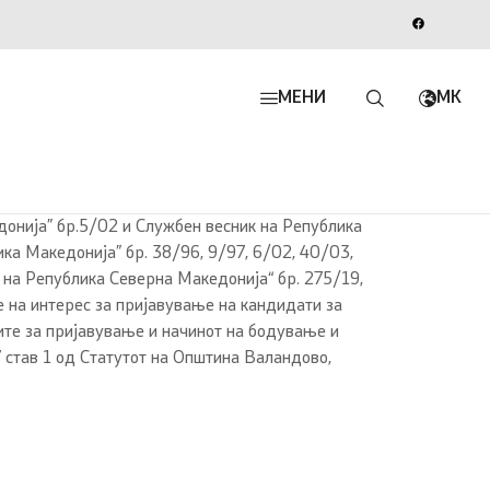
МЕНИ
MK
донија” бр.5/02 и Службен весник на Република
ика Македонија” бр. 38/96, 9/97, 6/02, 40/03,
к на Република Северна Македонија“ бр. 275/19,
е на интерес за пријавување на кандидати за
ците за пријавување и начинот на бодување и
 став 1 од Статутот на Општина Валандово,