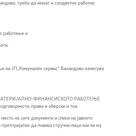
андово, треба да имаат и соодветно работно
то работење и
оти,
ње на ЈП„Комунален сервис“ Валандово изнесува
А МАТЕРИЈАЛНО-ФИНАНСИСКОТО РАБОТЕЊЕ
одговорности, права и обврски и тоа:
есто на сите документи и списи на јавното
 претпријатие да повика стручни лица кои ќе му