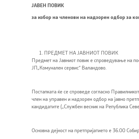
ЈАВЕН ПОВИК
за избор на членови на
надзорен одбор за к
ПРЕДМЕТ НА ЈАВНИОТ ПОВИК
Предмет на Јавниот повик е спроведување на пос
ЈП„Комунален сервис“ Валандово.
Постапката ќе се спроведе согласно Правилникот
член на управен и надзорен одбор на јавно претп
кандидатите („Службен весник на Република Сев
Основна дејност на претпријатието e 36.00 Соби