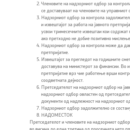
Членовите на надзорниот одбор за контрола
се доставуваат на членовите на управниот 
Надзорниот одбор за контрола задолжителн
и извештајот за работа на јавното претпри
усвои тримесечните извештаи кои содржат п
ако претходно не добие позитивно мислење
Надзорниот одбор за контрола може да дава
претпријатие.
Извештајот за прегледот на годишните смет
доставува на министерот за финансии. Во и
претпријатие врз чие работење врши контр
соодветната дејност.
Претседателот на надзорниот одбор на јав
надзорниот одбор овластен од претседатело
документи од надлежност на надзорниот од
Надзорниот одбор задолжително се состану
НАДОМЕСТОК
Претседателот и членовите на надзорниот одбор 
во висина до една третина од просечната нето пл