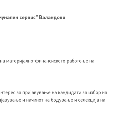
мунален сервис
“
Валандово
а на материјално-финансиското работење на
интерес за пријавување на кандидати за избор на
ијавување и начинот на бодување и селекција на