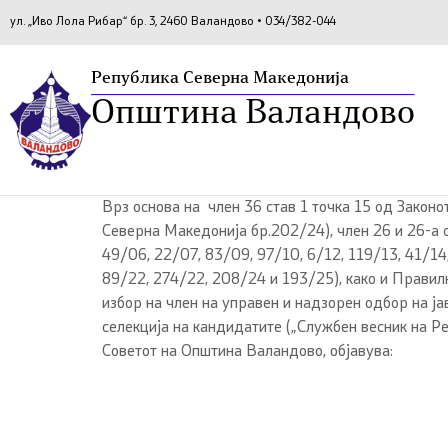
ул. „Иво Лола Рибар“ бр. 3, 2460 Валандово • 034/382-044
Република Северна Македонија
Општина Валандово
Врз основа на член 36 став 1 точка 15 од Закон
Северна Македонија бр.202/24), член 26 и 26-а о
49/06, 22/07, 83/09, 97/10, 6/12, 119/13, 41/14
89/22, 274/22, 208/24 и 193/25), како и Правил
избор на член на управен и надзорен одбор на ја
селекција на кандидатите („Службен весник на Р
Советот на Општина Валандово, објавува: