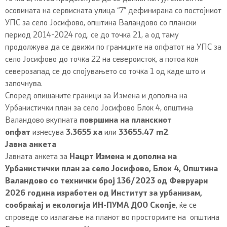
осовината на сервисната улица “7” дефинирана со постојниот
УПС за село Јосифово, општина Валандово со плански
период 2014-2024 год. се до точка 21, а од таму
продолжува да се движи по границите на опфатот на УПС за
село Јосифово до точка 22 на североисток, а потоа кон
северозапад се до спојувањето со точка 1 од каде што и
започнува.
Според опишаните граници за Измена и дополна на
Урбанистички план за село Јосифово Блок 4, општина
Валандово вкупната
површина на планскиот
опфат
изнесува
3.3655 ха
или
33655.47 m2
.
Јавна анкета
Јавната анкета за
Нацрт Измена и дополна на
Урбанистички план за село Јосифово, Блок 4, Општина
Валандово со технички број 136/2023 од Февруари
2026 година изработен од Институт за урбанизам,
сообраќај и екологија ИН-ПУМА ДОО Скопје
, ќе се
спроведе со излагање на планот во просториите на општина