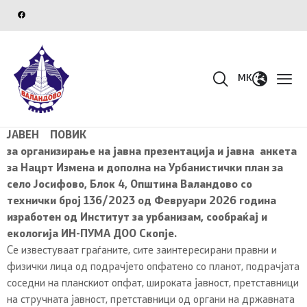
MK
ЈАВЕН ПОВИК
за организирање на јавна презентација и јавна анкета
за Нацрт Измена и дополна на Урбанистички план за
село Јосифово, Блок 4, Општина Валандово со
технички број 136/2023 од Февруари 2026 година
изработен од Институт за урбанизам, сообраќај и
екологија ИН-ПУМА ДОО Скопје.
Се известуваат граѓаните, сите заинтересирани правни и
физички лица од подрачјето опфатено со планот, подрачјата
соседни на планскиот опфат, широката јавност, претставници
на стручната јавност, претставници од органи на државната