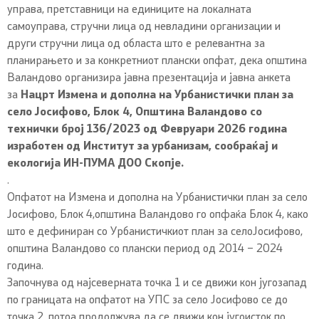
управа, претставници на единиците на локалната
самоуправа, стручни лица од невладини организации и
други стручни лица од областа што е релевантна за
планирањето и за конкретниот плански опфат, дека општина
Валандово организира јавна презентација и јавна анкета
за
Нацрт Измена и дополна на Урбанистички план за
село Јосифово, Блок 4, Општина Валандово со
технички број 136/2023 од Февруари 2026 година
изработен од Институт за урбанизам, сообраќај и
екологија ИН-ПУМА ДОО Скопје.
.
Опфатот на Измена и дополна на Урбанистички план за село
Јосифово, Блок 4,општина Валандово го опфаќа Блок 4, како
што е дефиниран со Урбанистичкиот план за селоЈосифово,
општина Валандово со плански период од 2014 – 2024
година.
Започнува од најсеверната точка 1 и се движи кон југозапад
по границата на опфатот на УПС за село Јосифово се до
точка 2, потоа продолжува да се движи кон југоисток по