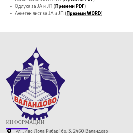
Одлука за ЈА и ЈП (
Преземи PDF
)
Анкетен лист за ЈА и ЈП (
Преземи WORD
)
ИНФОРМАЦИИ
ул. „Иво Лола Рибар“ бр. 3, 2460 Валандово