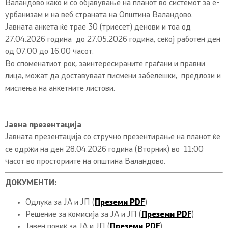
Валандово како и со објавување на планот во системот за е-
урбанизам и на веб страната на Општина Валандово.
Јавната анкета ќе трае 30 (триесет) денови и тоа од
27.04.2026 година до 27.05.2026 година, секој работен ден
од 07.00 до 16.00 часот.
Во споменатиот рок, заинтересираните граѓани и правни
лица, можат да доставуваат писмени забелешки, предлози и
мислења на анкетните листови.
Јавна презентација
Јавната презентација со стручно презентирање на планот ќе
се одржи на ден 28.04.2026 година (Вторник) во 11:00
часот во просториите на општина Валандово.
ДОКУМЕНТИ:
Одлука за ЈА и ЈП (
Преземи PDF
)
Решение за комисија за ЈА и ЈП (
Преземи PDF
)
Јавен повик за ЈА и ЈП (
Преземи PDF
)