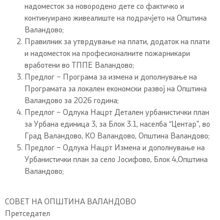
надоместок за новородено дете со фактичко и
континуирано живеалиште на подрачјето на Општина
Валандово;
Правилник за утврдување на плати, додаток на плати
и надоместок на професионалните пожарникари
вработени во ТППЕ Валандово;
Предлог – Програма за измена и дополнување на
Програмата за локален економски развој на Општина
Валандово за 2026 година;
Предлог – Одлука Нацрт Детален урбанистички план
за Урбана единица 3, за Блок 3.1, населба “Центар”, во
Град Валандово, КО Валандово, Општина Валандово;
Предлог – Одлука Нацрт Измена и дополнување на
Урбанистички план за село Јосифово, Блок 4,Општина
Валандово;
СОВЕТ НА ОПШТИНА ВАЛАНДОВО
Претседател