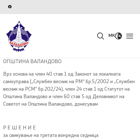
MK
ОПШТИНА ВАЛАНДОВО
Врз основа на член 40 став 1 од Законот за локалната
самоуправа („Службен весник на РМ“ бр.5/2002 и „Службен
весник на РСМ“ бр.202/24), член 24 став 1 од Статутот на
Општина Валандово и член 60 став 5 од Деловникот на
Советот на Општина Валандово, донесувам
Р Е Ш Е Н И Е
за свикување на третата вонредна седница