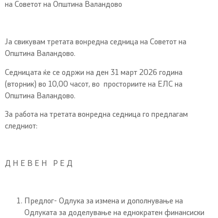
на Советот на Општина Валандово
Ја свикувам третата вонредна седница на Советот на
Општина Валандово.
Седницата ќе се одржи на ден 31 март 2026 година
(вторник) во 10,00 часот, во просториите на ЕЛС на
Општина Валандово.
За работа на третата вонредна седница го предлагам
следниот:
Д Н Е В Е Н Р Е Д
Предлог- Одлука за измена и дополнување на
Одлуката за доделување на еднократен финансиски