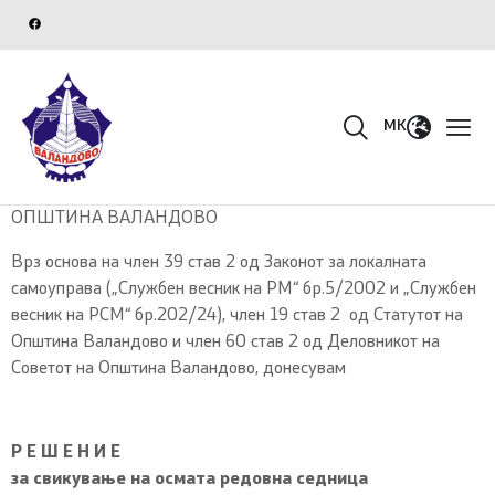
MK
ОПШТИНА ВАЛАНДОВО
Врз основа на член 39 став 2 од Законот за локалната
самоуправа („Службен весник на РМ“ бр.5/2002 и „Службен
весник на РСМ“ бр.202/24), член 19 став 2 од Статутот на
Општина Валандово и член 60 став 2 од Деловникот на
Советот на Општина Валандово, донесувам
Р Е Ш Е Н И Е
за свикување на осмата редовна седница