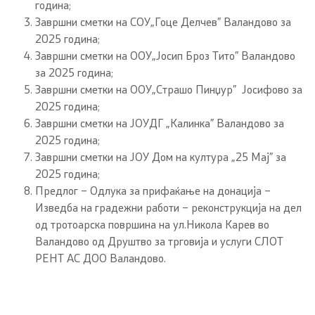
година;
Завршни сметки на СОУ„Гоце Делчев” Валандово за
2025 година;
Завршни сметки на ООУ„Јосип Броз Тито” Валандово
за 2025 година;
Завршни сметки на ООУ„Страшо Пинџур” Јосифово за
2025 година;
Завршни сметки на ЈОУДГ „Калинка” Валандово за
2025 година;
Завршни сметки на ЈОУ Дом на култура „25 Мај” за
2025 година;
Предлог – Одлука за прифаќање на донација –
Изведба на градежни работи – реконструкција на дел
од тротоарска површина на ул.Никола Карев во
Валандово од Друштво за трговија и услуги СЛОТ
РЕНТ АС ДОО Валандово.