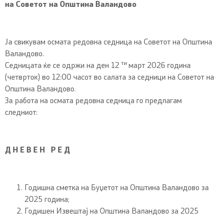
на Советот на Општина Валандово
Ја свикувам осмата редовна седница на Советот на Општина
Валандово.
ти
Седницата ќе се одржи на ден 12
март 2026 година
(четврток) во 12:00 часот во салата за седници на Советот на
Општина Валандово.
За работа на осмата редовна седница го предлагам
следниот:
Д Н Е В Е Н Р Е Д
Годишна сметка на Буџетот на Општина Валандово за
2025 година;
Годишен Извештај на Општина Валандово за 2025