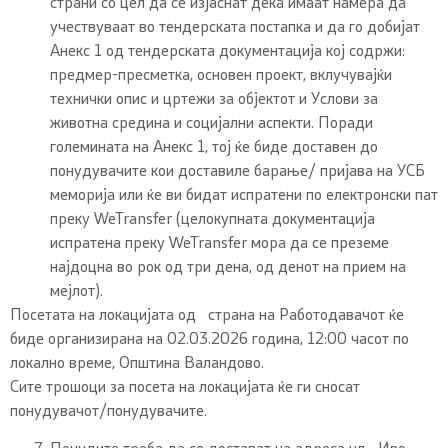
страни со цел да се изјаснат дека имаат намера да
учествуваат во тендерската постапка и да го добијат
Анекс 1 од тендерската документација кој содржи:
предмер-пресметка, основен проект, вклучувајќи
технички опис и цртежи за објектот и Услови за
животна средина и социјални аспекти. Поради
големината на Анекс 1, тој ќе биде доставен до
понудувачите кои доставиле барање/ пријава на УСБ
меморија или ќе ви бидат испратени по електронски пат
преку WeTransfer (целокупната документација
испратена преку WeTransfer мора да се преземе
најдоцна во рок од три дена, од денот на прием на
мејлот).
Посетата на локацијата од страна на Работодавачот ќе
биде организирана на 02.03.2026 година, 12:00 часот по
локално време, Општина Валандово.
Сите трошоци за посета на локацијата ќе ги сносат
понудувачот/понудувачите.