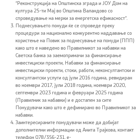
“Реконструкција на Општинска зграда и ЈОУ Дом на
култура 25-ти Мај во Општина Валандово со
спроведување на мерки за енергетска ефикасност“.
Поднесувањето понуди ќе се спроведе преку
процедури за национално конкурентно наддавање со
користење на Повик за поднесување на понуди (ППП)
како што е наведено во Правилникот за набавки на
Светска банка за заемопримачи за финансирање
инвестициски проекти, Набавки за финансирање
инвестициски проекти, стоки, работи, неконсултантски и
консултантски услуги од јули 2016 година, ревидиран
во ноември 2017, јули 2018 година, ноември 2020,
септември 2023 година и февруари 2025 година
(Правилник за набавки) и е достапен за сите
Понудувачи како што е дефинирано во Правилникот за
набавки.
Заинтересираните понудувачи може да добијат
дополнителни информации од Анита Трајкова, контакт
телефон 078/356-231, е-