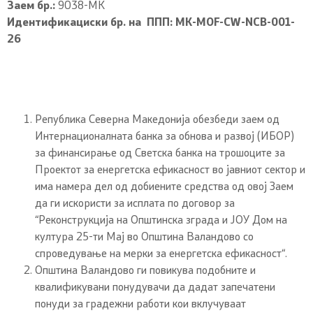
Заем бр.:
9038-МК
Идентификациски бр. на ППП: MK-MOF-CW-NCB-001-
26
Република Северна Македонија обезбеди заем од
Интернационалната банка за обнова и развој (ИБОР)
за финансирање од Светска банка на трошоците за
Проектот за енергетска ефикасност во јавниот сектор и
има намера дел од добиените средства од овој Заем
да ги искористи за исплата по договор за
“Реконструкција на Општинска зграда и ЈОУ Дом на
култура 25-ти Мај во Општина Валандово со
спроведување на мерки за енергетска ефикасност“.
Општина Валандово ги повикува подобните и
квалификувани понудувачи да дадат запечатени
понуди за градежни работи кои вклучуваат