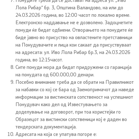
Понудите треба да се достават на адреса ул. „Иво
Лола Рибар“ бр. 3, Општина Валандово, на или до
24.03.2026 година, во 12:00 часот по локално време.
Електронско наддавање не е дозволено. Задоцнетите
понуди ќе бидат одбиени. Отворањето на понудите ќе
биде јавно во присуство на овластените претставници
на Понудувачите и лица кои сакаат да присуствуваат
на адресата: ул. Иво Лола Рибар бр.3, на 24.03.2026
година, во 12:15часот.
Сите понуди мора да бидат придружени со гаранција
на понудата од 600.000,00 денари.
Посебно внимание треба да се обрати на Правилникот
за набавки со кој се бара од Заемопримачот да наведе
информации за вистинската сопственост на успешниот
Понудувач како дел од Известувањето за
доделување на договорот, при тоа користејќи го
Образецот за вистински сопственици кој е даден во
тендерската документација.
Адресата на која се упатува погоре е: