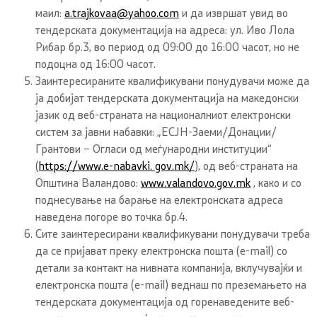
маил:
a.trajkovaa@yahoo.com
и да извршат увид во
тендерската документација на адреса: ул. Иво Лола
Рибар бр.3, во период од 09:00 до 16:00 часот, но не
подоцна од 16:00 часот.
Заинтересираните квалификувани понудувачи може да
ја добијат тендерската документација на македонски
јазик од веб-страната на националниот електронски
систем за јавни набавки: „ЕСЈН-Заеми/Донации/
Грантови – Огласи од меѓународни институции“
(
https://www.e-nabavki. gov.mk/
), од веб-страната на
Општина Валандово:
www.valandovo.gov.mk
, како и со
поднесување на барање на електронската адреса
наведена погоре во точка бр.4.
Сите заинтересирани квалификувани понудувачи треба
да се пријават преку електронска пошта (e-mail) со
детали за контакт на нивната компанија, вклучувајќи и
електронска пошта (e-mail) веднаш по преземањето на
тендерската документација од горенаведените веб-