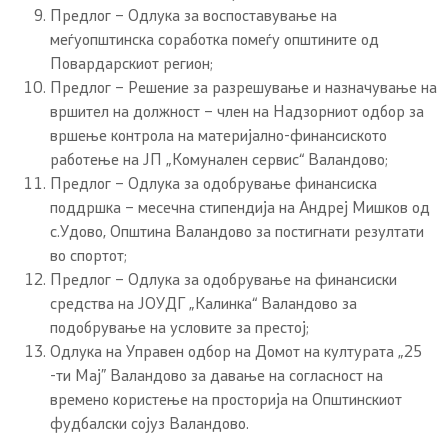
Предлог – Одлука зa воспоставување на
меѓуопштинска соработка помеѓу општините од
Повардарскиот регион;
Предлог – Решение за разрешување и назначување на
вршител на должност – член на Надзорниот одбор за
вршење контрола на материјално-финансиското
работење на ЈП „Комунален сервис“ Валандово;
Предлог – Одлука зa одобрување финансиска
поддршка – месечна стипендија на Андреј Мишков од
с.Удово, Општина Валандово за постигнати резултати
во спортот;
Предлог – Одлука зa одобрување на финансиски
средства на ЈОУДГ „Калинка“ Валандово за
подобрување на условите за престој;
Одлука на Управен одбор на Домот на културата „25
-ти Мај” Валандово за давање на согласност на
времено користење на просторија на Општинскиот
фудбалски сојуз Валандово.