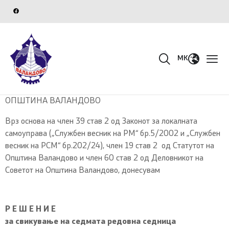
MK
ОПШТИНА ВАЛАНДОВО
Врз основа на член 39 став 2 од Законот за локалната
самоуправа („Службен весник на РМ“ бр.5/2002 и „Службен
весник на РСМ“ бр.202/24), член 19 став 2 од Статутот на
Општина Валандово и член 60 став 2 од Деловникот на
Советот на Општина Валандово, донесувам
Р Е Ш Е Н И Е
за свикување на седмата редовна седница