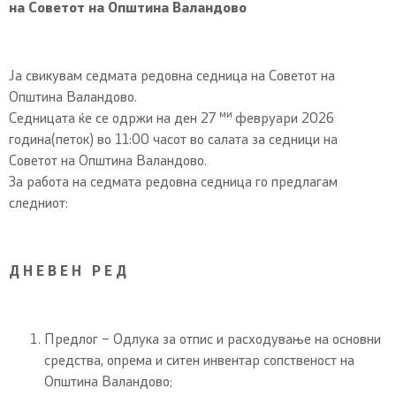
на Советот на Општина Валандово
Ја свикувам седмата редовна седница на Советот на
Општина Валандово.
ми
Седницата ќе се одржи на ден 27
февруари 2026
година(петок) во 11:00 часот во салата за седници на
Советот на Општина Валандово.
За работа на седмата редовна седница го предлагам
следниот:
Д Н Е В Е Н Р Е Д
Предлог – Одлука за отпис и расходување на основни
средства, опрема и ситен инвентар сопственост на
Општина Валандово;