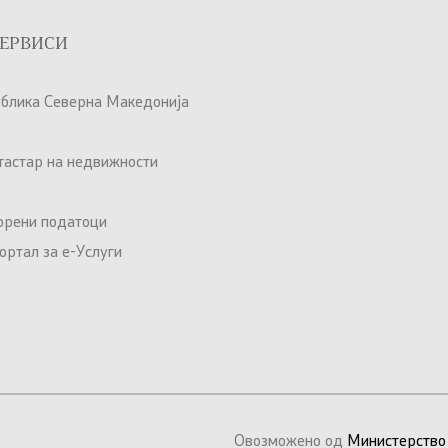
ЕРВИСИ
ублика Северна Македонија
атастар на недвижности
орени податоци
ртал за е-Услуги
Овозможено од
Министерство