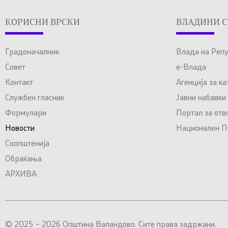
КОРИСНИ ВРСКИ
ВЛАДИНИ С
Градоначалник
Влада на Реп
Совет
е-Влада
Контакт
Агенција за к
Службен гласник
Јавни набавки
Формулари
Портал за отв
Новости
Национален По
Соопштенија
Обраќања
АРХИВА
© 2025 – 2026 Општина Валандово. Сите права задржани.