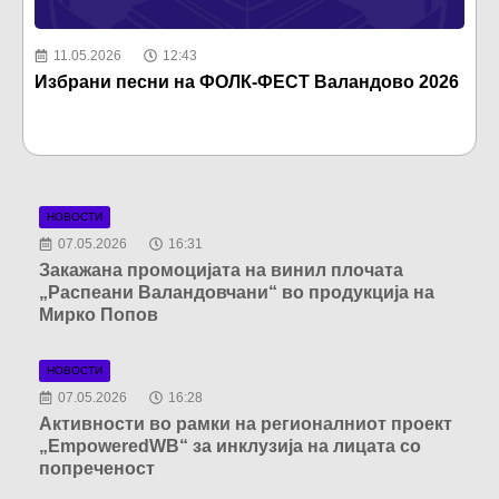
11.05.2026
12:43
Избрани песни на ФОЛК-ФЕСТ Валандово 2026
М
н
НОВОСТИ
07.05.2026
16:31
Закажана промоцијата на винил плочата
„Распеани Валандовчани“ во продукција на
Мирко Попов
НОВОСТИ
07.05.2026
16:28
Активности во рамки на регионалниот проект
„EmpoweredWB“ за инклузија на лицата со
попреченост